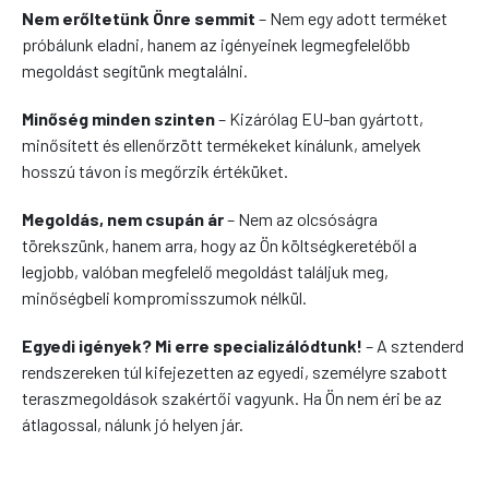
Nem erőltetünk Önre semmit
– Nem egy adott terméket
próbálunk eladni, hanem az igényeinek legmegfelelőbb
megoldást segítünk megtalálni.
Minőség minden szinten
– Kizárólag
EU-ban gyártott,
minősített és ellenőrzött
termékeket kínálunk, amelyek
hosszú távon is megőrzik értéküket.
Megoldás, nem csupán ár
– Nem az olcsóságra
törekszünk, hanem arra, hogy
az Ön költségkeretéből a
legjobb, valóban megfelelő megoldást találjuk meg
,
minőségbeli kompromisszumok nélkül.
Egyedi igények? Mi erre specializálódtunk!
– A sztenderd
rendszereken túl
kifejezetten az egyedi, személyre szabott
teraszmegoldások szakértői vagyunk. Ha Ön nem éri be az
átlagossal, nálunk jó helyen jár.