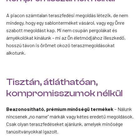
A piacon számtalan teraszfedési megoldás létezik, de nem
mindegy, hogy egy sablonterméket vásárol, vagy egy Önre
szabott megoldást kap. Mi nem csupán pergolákat és
árnyékolókat kínálunk – mi az Ön életmódjához illeszkedő,
hosszú távon is örömet okozó teraszmegoldásokat
alkotunk.
Tisztán, átláthatóan,
kompromisszumok nélkül
Beazonosítható, prémium minőségű termékek
– Nálunk
nincsenek „no name” márkák vagy kétes eredetű megoldások.
Csak olyan teraszfedéseket ajánlunk, amelyek minősége
tanúsítványokkal igazolt.